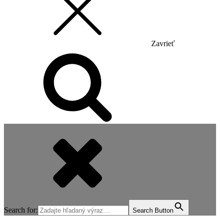
Zavrieť
Search for:
Search Button