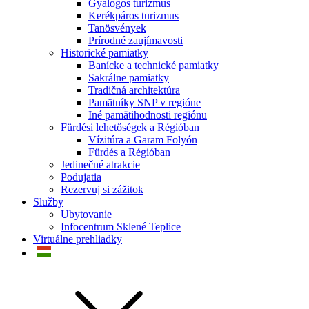
Gyalogos turizmus
Kerékpáros turizmus
Tanösvények
Prírodné zaujímavosti
Historické pamiatky
Banícke a technické pamiatky
Sakrálne pamiatky
Tradičná architektúra
Pamätníky SNP v regióne
Iné pamätihodnosti regiónu
Fürdési lehetőségek a Régióban
Vízitúra a Garam Folyón
Fürdés a Régióban
Jedinečné atrakcie
Podujatia
Rezervuj si zážitok
Služby
Ubytovanie
Infocentrum Sklené Teplice
Virtuálne prehliadky