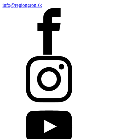
info@regiongron.sk