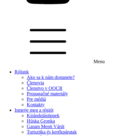
Menu
Rólunk
Ako sa k nám dostanete?
Členovia
Členstvo v OOCR
Propagačné materiály
Pre médiá
Kontakty
Ismerje meg a régiót
Kirándulástippek
Húska Gronka
Garam Menti Várút
Turisztika és kerékpárutak