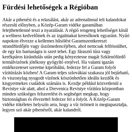
Fürdési lehetőségek a Régióban
Akár a pihenést és a relaxálást, akár az adrenalinnal teli kalandokat
részesíti előnyben, a Közép-Garam vidéke garantáltan
felejthetetlenné teszi a nyaralását. A régió rengeteg lehetőséget kínál
a wellness kedvelőinek és az izgalmakat keresőknek egyaránt. Nyári
napokon élvezze a kellemes hűsölést Garamszentkereszt
strandfürdőjén vagy úszómedencéjében, ahol nemcsak felfrissülhet,
de egy kis barnaságra is szert tehet. Egy fárasztó túra vagy
kerékpáros kirándulás után pedig kényeztesse magát Szklenófürdő
termálvizének jótékony gyógyító erejével. Ha valami igazán
emlékezeteset szeretne kipróbálni, fedezze fel a Garam folyót
vízitúrázás közben! A Garam teljes szlovákiai szakasza jól bejárható,
és viszonylag nyugodt vízének köszönhetően ideális kezdők és
kisgyermekes családok számára is. Kezdje például közvetlenül a
Revistye vár alatt, ahol a Drevenica Revistye vízitúra központban
minden szükséges felszerelést és segítséget megkap, hogy
biztonságban és élvezettel fedezze fel a folyót. A Közép-Garam
vidéke tökéletes helyszín arra, hogy a víz örömeit is megtapasztalja,
legyen szó akár pihenésről, akár kalandról.