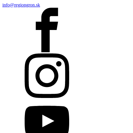
info@regiongron.sk