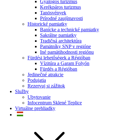
Gyalogos turizmus
Kerékpáros turizmus
Tanösvények
Prírodné zaujímavosti
Historické pamiatky
Banícke a technické pamiatky
Sakrálne pamiatky
Tradičná architektúra
Pamätníky SNP v regióne
Iné pamätihodnosti regiónu
Fürdési lehetőségek a Régióban
Vízitúra a Garam Folyón
Fürdés a Régióban
Jedinečné atrakcie
Podujatia
Rezervuj si zážitok
Služby
Ubytovanie
Infocentrum Sklené Teplice
Virtuálne prehliadky