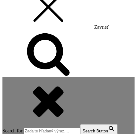
Zavrieť
Search for:
Search Button