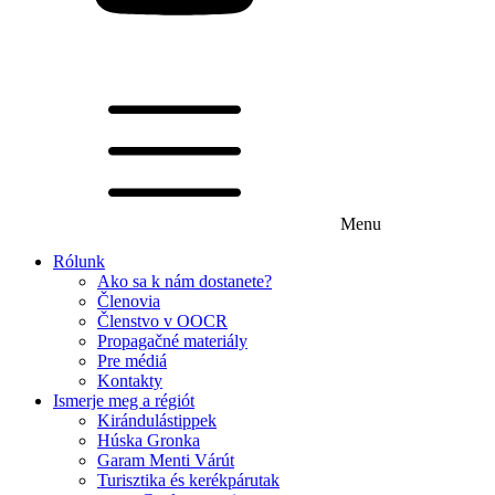
Menu
Rólunk
Ako sa k nám dostanete?
Členovia
Členstvo v OOCR
Propagačné materiály
Pre médiá
Kontakty
Ismerje meg a régiót
Kirándulástippek
Húska Gronka
Garam Menti Várút
Turisztika és kerékpárutak