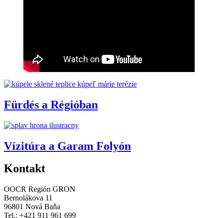
Fürdés a Régióban
Vízitúra a Garam Folyón
Kontakt
OOCR Región GRON
Bernolákova 11
96801 Nová Baňa
Tel.: +421 911 961 699