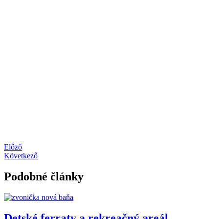
Előző
Következő
Podobné články
Detské ferraty a rekreačný areál