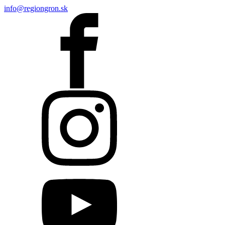
info@regiongron.sk