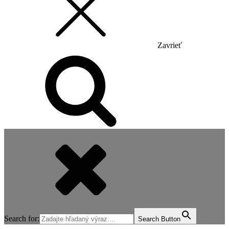
Zavrieť
Search for:
Search Button