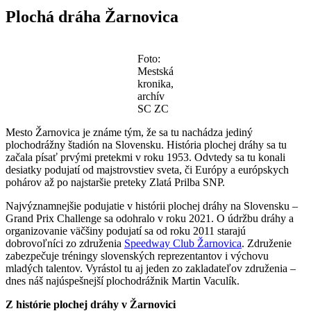
Plochá dráha Žarnovica
Foto:
Mestská
kronika,
archív
SC ZC
Mesto Žarnovica je známe tým, že sa tu nachádza jediný
plochodrážny štadión na Slovensku. História plochej dráhy sa tu
začala písať prvými pretekmi v roku 1953. Odvtedy sa tu konali
desiatky podujatí od majstrovstiev sveta, či Európy a európskych
pohárov až po najstaršie preteky Zlatá Prilba SNP.
Najvýznamnejšie podujatie v histórii plochej dráhy na Slovensku –
Grand Prix Challenge sa odohralo v roku 2021. O údržbu dráhy a
organizovanie väčšiny podujatí sa od roku 2011 starajú
dobrovoľníci zo združenia
Speedway Club Žarnovica
. Združenie
zabezpečuje tréningy slovenských reprezentantov i výchovu
mladých talentov. Vyrástol tu aj jeden zo zakladateľov združenia –
dnes náš najúspešnejší plochodrážnik Martin Vaculík.
Z histórie plochej dráhy v Žarnovici