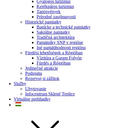
Gyalogos turizmus
Kerékpáros turizmus
Tanösvények
Prírodné zaujímavosti
Historické pamiatky
Banícke a technické pamiatky
Sakrálne pamiatky
Tradičná architektúra
Pamätníky SNP v regióne
Iné pamätihodnosti regiónu
Fürdési lehetőségek a Régióban
Vízitúra a Garam Folyón
Fürdés a Régióban
Jedinečné atrakcie
Podujatia
Rezervuj si zážitok
Služby
Ubytovanie
Infocentrum Sklené Teplice
Virtuálne prehliadky