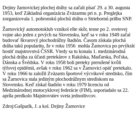
Dejiny žarnovickej plochej dráhy sa začali písať 29. a 30. augusta
1953, keď Základná organizácia Zväzarmu pri n. p. Preglejka
zorganizovala 1. pohronskú plochú dráhu o Striebornú prilbu SNP.
Žarnovický automotoklub vznikol ešte skôr, tesne po 2. svetovej
vojne ako jeden z prvých na Slovensku, keď sa v roku 1949 začal
budovať škvarový plochodrážny štadión. Časom získala plochá
dráha takú popularitu, že v roku 1956 mohla Žarnovica po prvýkrát
hostiť majstrovstvá ČSSR. Vtedy sa tu konala 1. medzinárodná
plochá dráha za účasti pretekárov z Rakúska, Maďarska, Poľska,
Dánska a Švédska. V roku 1958 boli preteky prerušené kvôli
týfovej epidémii, avšak v roku 1962 sa v Žarnovici opäť pretekalo.
V roku 1966 tu založil Zväzarm športové výcvikové stredisko, čím
sa Žarnovica stala jediným plochodrážnym strediskom na
Slovensku. Keď získal štadión v roku 1979 licenciu od
Medzinárodnej motocyklovej federácie (FIM), usporiadalo sa 22.
apríla predkolo Majstrovstiev sveta jednotlivcov.
Zdroj:Gašparík, J. a kol. Dejiny Žarnovice