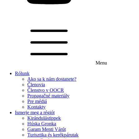
Menu
Rólunk
Ako sa k nám dostanete?
Členovia
Členstvo v OOCR
Propagačné materiály
Pre médiá
Kontakty
Ismerje meg a régiót
Kirándulástippek
Húska Gronka
Garam Menti Várút
Turisztika és kerékpárutak