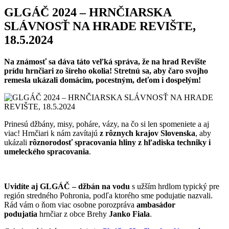
GLGÁČ 2024 – HRNČIARSKA
SLÁVNOSŤ NA HRADE REVIŠTE,
18.5.2024
Na známosť sa dáva táto veľká správa, že
na hrad Revište
prídu hrnčiari zo šíreho okolia!
Stretnú sa, aby čaro svojho
remesla ukázali domácim, pocestným, deťom i dospelým!
Prinesú džbány, misy, poháre, vázy, na čo si len spomeniete a aj
viac! Hrnčiari k nám zavítajú
z rôznych krajov Slovenska
, aby
ukázali
rôznorodosť spracovania hliny z hľadiska techniky i
umeleckého spracovania
.
Uvidíte aj GLGÁČ – džbán na vodu
s užším hrdlom typický pre
región stredného Pohronia, podľa ktorého sme podujatie nazvali.
Rád vám o ňom viac osobne porozpráva
ambasádor
podujatia
hrnčiar z obce Brehy
Janko Fiala
.