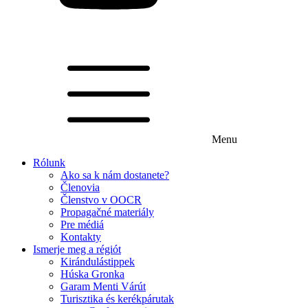
Menu
Rólunk
Ako sa k nám dostanete?
Členovia
Členstvo v OOCR
Propagačné materiály
Pre médiá
Kontakty
Ismerje meg a régiót
Kirándulástippek
Húska Gronka
Garam Menti Várút
Turisztika és kerékpárutak