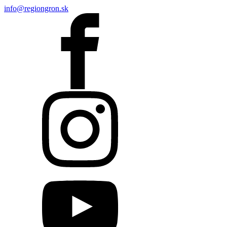
info@regiongron.sk