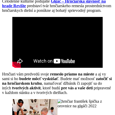
Celodenné kultúrne podujatie
Glgáč – Hrnčiarska slávnosť na
hrade Revište
predstaví tvár hrnčiarskeho remesla prostredníctvom
hrnčiarskych dielní a ponúkne aj bohatý sprievodný program.
Hrnčiari vám predvedú svoje
remeslo priamo na mieste
a aj vy
sami si ho
budete môcť vyskúšať
. Budete mať možnosť
zatočiť si
na hrnčiarskom kruhu
, namaľovať džbánik či zapojiť sa do
iných
tvorivých aktivít
, ktoré budú
pre vás a vaše deti
pripravené
v každom stánku a v tvorivých dielňach.