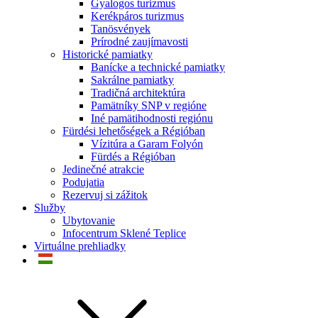
Gyalogos turizmus
Kerékpáros turizmus
Tanösvények
Prírodné zaujímavosti
Historické pamiatky
Banícke a technické pamiatky
Sakrálne pamiatky
Tradičná architektúra
Pamätníky SNP v regióne
Iné pamätihodnosti regiónu
Fürdési lehetőségek a Régióban
Vízitúra a Garam Folyón
Fürdés a Régióban
Jedinečné atrakcie
Podujatia
Rezervuj si zážitok
Služby
Ubytovanie
Infocentrum Sklené Teplice
Virtuálne prehliadky