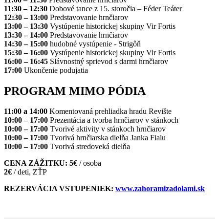
11:30 – 12:30
Dobové tance z 15. storočia – Féder Teáter
12:30 – 13:00
Predstavovanie hrnčiarov
13:00 – 13:30
Vystúpenie historickej skupiny Vir Fortis
13:30 – 14:00
Predstavovanie hrnčiarov
14:30 – 15:00
hudobné vystúpenie - Strigôň
15:30 – 16:00
Vystúpenie historickej skupiny Vir Fortis
16:00 – 16:45
Slávnostný sprievod s darmi hrnčiarov
17:00
Ukončenie podujatia
PROGRAM MIMO PÓDIA
11:00 a 14:00
Komentovaná prehliadka hradu Revište
10:00 – 17:00
Prezentácia a tvorba hrnčiarov v stánkoch
10:00 – 17:00
Tvorivé aktivity v stánkoch hrnčiarov
10:00 – 17:00
Tvorivá hrnčiarska dielňa Janka Fialu
10:00 – 17:00
Tvorivá stredoveká dielňa
CENA ZÁŽITKU: 5€
/ osoba
2€
/ deti, ZŤP
REZERVÁCIA VSTUPENIEK:
www.zahoramizadolami.sk