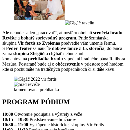
Ale nebude sa len „pracovať“, atmosféru obohatí
scenéria hradu
Revište
a
bohatý sprievodný program
. Príde šermiarska
skupina
Vir fortis zo Zvolena
a predvedie vám umenie šermu.
S
Féder Teáter
sa naučíte
dobové tance z 15. storočia
, do tanca
zahrá
skupina Strigôň
a chýbať nebude ani
komentovaná
prehliadka hradu
v podaní hradného pána Ratibora
Mazúra. Postarané bude aj o
občerstvenie
v priestore pod hradom,
kde si pochutnáte na tradičných podpecníkoch či si dáte kávu.
PROGRAM PÓDIUM
10:00
Otvorenie podujatia a výstrely z veže
10:15 – 10:30
Predstavovanie hrnčiarov
10:30 – 11:00
Vystúpenie historickej skupiny Vir Fortis
11:00 – 11:30
Predstavovanie hrnčiarov