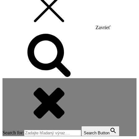
Zavrieť
Search for:
Search Button