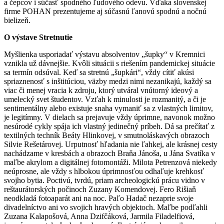
a čepcov i súčasť spodného ľudového odevu. Vďaka slovenskej
firme POHAN prezentujeme aj súčasnú ľanovú spodnú a nočnú
bielizeň.
O výstave Stretnutie
Myšlienka usporiadať výstavu absolventov „šupky“ v Kremnici
vznikla už dávnejšie. Kvôli situácii s riešením pandemickej situácie
sa termín odsúval. Keď sa stretnú „šupkári“, vždy cítiť akúsi
spriaznenosť s inštitúciou, väzby medzi nimi nezanikajú, každý sa
viac či menej vracia k zdroju, ktorý utváral vnútorný ideový a
umelecký svet študentov. Vzťah k minulosti je rozmanitý, a či je
sentimentálny alebo existuje snaha vymaniť sa z vlastných limitov,
je legitímny. V dielach sa prejavuje vždy úprimne, navonok možno
nesúrodé cykly spája ich vlastný jedinečný príbeh. Dá sa prečítať z
textilných techník Beáty Hlinkovej, v smutnoláskavých obrazoch
Silvie Rešetárovej. Urputnosť hľadania nie ľahkej, ale krásnej cesty
nachádzame v kresbách a obrazoch Braňa Jánoša, u Jána Svatíka v
maľbe akrylom a digitálnej fotomontáži. Milota Petrenzová niekedy
neúprosne, ale vždy s hlbokou úprimnosťou odhaľuje krehkosť
svojho bytia. Poctivú, tvrdú, priam archeologickú prácu vidno v
reštaurátorských počinoch Zuzany Komendovej. Fero Rišiaň
neodkladá fotoaparát ani na noc. Paľo Hadač nezaprie svoje
divadelníctvo ani vo svojich hravých objektoch. Maľbe podľahli
Zuzana Kalapošová, Anna Dzifčáková, Jarmila Filadelfiová,