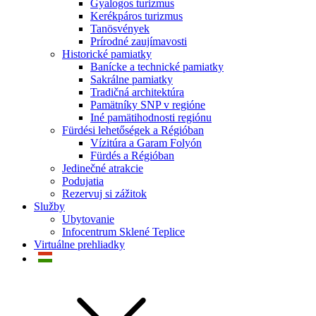
Gyalogos turizmus
Kerékpáros turizmus
Tanösvények
Prírodné zaujímavosti
Historické pamiatky
Banícke a technické pamiatky
Sakrálne pamiatky
Tradičná architektúra
Pamätníky SNP v regióne
Iné pamätihodnosti regiónu
Fürdési lehetőségek a Régióban
Vízitúra a Garam Folyón
Fürdés a Régióban
Jedinečné atrakcie
Podujatia
Rezervuj si zážitok
Služby
Ubytovanie
Infocentrum Sklené Teplice
Virtuálne prehliadky