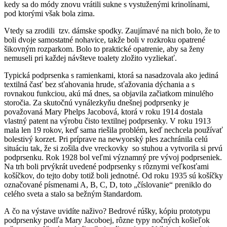
kedy sa do módy znovu vrátili sukne s vystuženými krinolínami,
pod ktorými však bola zima.
Vtedy sa zrodili tzv. dámske spodky. Zaujímavé na nich bolo, že to
boli dvoje samostatné nohavice, takže boli v rozkroku opatrené
šikovným rozparkom. Bolo to praktické opatrenie, aby sa ženy
nemuseli pri každej návšteve toalety zložito vyzliekať.
Typická podprsenka s ramienkami, ktorá sa nasadzovala ako jediná
textilná časť bez sťahovania hrude, sťažovania dýchania a s
rovnakou funkciou, akú má dnes, sa objavila začiatkom minulého
storočia. Za skutočnú vynálezkyňu dnešnej podprsenky je
považovaná Mary Phelps Jacobová, ktorá v roku 1914 dostala
vlastný patent na výrobu čisto textilnej podprsenky. V roku 1913
mala len 19 rokov, keď sama riešila problém, keď nechcela používať
bolestivý korzet. Pri príprave na newyorský ples zachránila celú
situáciu tak, že si zošila dve vreckovky so stuhou a vytvorila si prvú
podprsenku. Rok 1928 bol veľmi významný pre vývoj podprseniek.
Na trh boli prvýkrát uvedené podprsenky s rôznymi veľkosťami
košíčkov, do tejto doby totiž boli jednotné. Od roku 1935 sú košíčky
označované písmenami A, B, C, D, toto „číslovanie“ preniklo do
celého sveta a stalo sa bežným štandardom.
A čo na výstave uvidíte naživo? Bedrové rúšky, kópiu prototypu
podprsenky podľa Mary Jacoboej, rôzne typy nočných košieľok