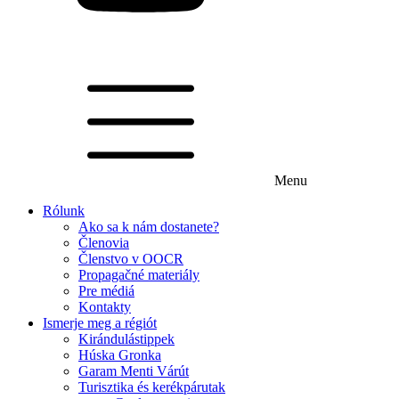
Menu
Rólunk
Ako sa k nám dostanete?
Členovia
Členstvo v OOCR
Propagačné materiály
Pre médiá
Kontakty
Ismerje meg a régiót
Kirándulástippek
Húska Gronka
Garam Menti Várút
Turisztika és kerékpárutak