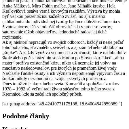
jemnému pastelu Janka Jamborová. Ilustráciám a keramike sa venuje
Anka Málková, Miro Foltin maľbe, Jano Mihálik kresbe. Hela
Kraľovičová ostáva verná kovovým razidlám. Výstava by mohla
byť veľkou prezentáciou každého zvlášť, no aj z malého
nahliadnutia do individuálnej tvorby badáme dôležitosť umenia v
živote autorov. Dá sa odtušiť obrovská sila v procese tvorby,
saturovanie túžob objaviteľov, jednoduchá radosť aj tiché
rozjímanie.
Ak aj niektorí nepracujú vo svojich odboroch, každý si nesie pečať
toho bohatého, šťavnatého, sviežeho, a aj zraniteľného obdobia na
„šupke“. A každý využíva vedomosti a zručnosti, ktoré nadobudol v
škole alebo počas prázdnin so skicárom po Slovensku. I keď „alma
mater“ prežíva existenčnú krízu, nikto už nezmaže jej vplyv na
množstvo nasledovateľov, pre ktorých je prameňom živej vody.
Našťastie ľudské osudy a ich význam nepodliehajú vplyvom času a
šupkári nikdy nezabudnú na svojich skvelých profesorov.
Dnes to už znie ako z iného sveta. Kamaráti a spolužiaci z rokov
1978 – 1982 sú veľmi radi živou súčasťou tohto iného sveta z
Kremnice, kde sa začal ich spoločný príbeh.
[su_gmap address="48.42410771175188, 18.64004542859889 "]
Podobné články