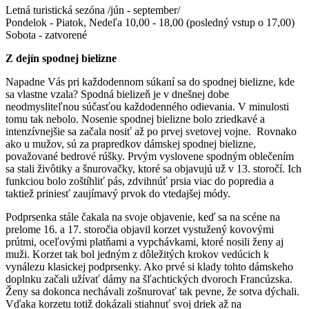
Letná turistická sezóna /jún - september/
Pondelok - Piatok, Nedeľa 10,00 - 18,00 (posledný vstup o 17,00)
Sobota - zatvorené
Z dejín spodnej bielizne
Napadne Vás pri každodennom súkaní sa do spodnej bielizne, kde
sa vlastne vzala? Spodná bielizeň je v dnešnej dobe
neodmysliteľnou súčasťou každodenného odievania. V minulosti
tomu tak nebolo. Nosenie spodnej bielizne bolo zriedkavé a
intenzívnejšie sa začala nosiť až po prvej svetovej vojne. Rovnako
ako u mužov, sú za prapredkov dámskej spodnej bielizne,
považované bedrové rúšky. Prvým vyslovene spodným oblečením
sa stali živôtiky a šnurovačky, ktoré sa objavujú už v 13. storočí. Ich
funkciou bolo zoštíhliť pás, zdvihnúť prsia viac do popredia a
taktiež priniesť zaujímavý prvok do vtedajšej módy.
Podprsenka stále čakala na svoje objavenie, keď sa na scéne na
prelome 16. a 17. storočia objavil korzet vystužený kovovými
prútmi, oceľovými platňami a vypchávkami, ktoré nosili ženy aj
muži. Korzet tak bol jedným z dôležitých krokov vedúcich k
vynálezu klasickej podprsenky. Ako prvé si klady tohto dámskeho
doplnku začali užívať dámy na šľachtických dvoroch Francúzska.
Ženy sa dokonca nechávali zošnurovať tak pevne, že sotva dýchali.
Vďaka korzetu totiž dokázali stiahnuť svoj driek až na