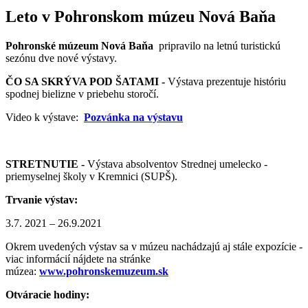
Leto v Pohronskom múzeu Nová Baňa
Pohronské múzeum Nová Baňa
pripravilo na letnú turistickú
sezónu dve nové výstavy.
ČO SA SKRÝVA POD ŠATAMI -
Výstava prezentuje históriu
spodnej bielizne v priebehu storočí.
Video k výstave:
Pozvánka na výstavu
STRETNUTIE -
Výstava absolventov Strednej umelecko -
priemyselnej školy v Kremnici (SUPŠ).
Trvanie výstav:
3.7. 2021 – 26.9.2021
Okrem uvedených výstav sa v múzeu nachádzajú aj stále expozície -
viac informácií nájdete na stránke
múzea:
www.pohronskemuzeum.sk
Otváracie hodiny: