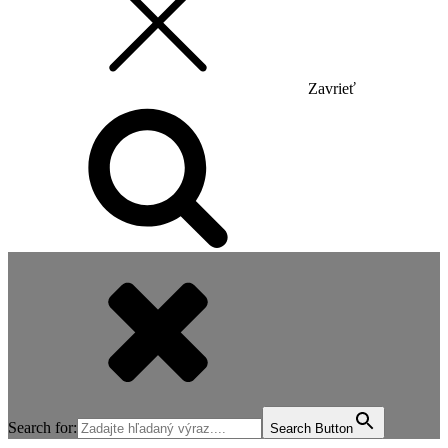
Zavrieť
Search for:
Search Button