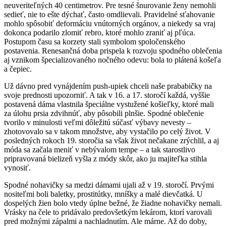
neuveriteľných 40 centimetrov. Pre tesné šnurovanie ženy nemohli
sedieť, nie to ešte dýchať, často omdlievali. Pravidelné sťahovanie
mohlo spôsobiť deformáciu vnútorných orgánov, a niekedy sa vraj
dokonca podarilo zlomiť rebro, ktoré mohlo zraniť aj pľúca.
Postupom času sa korzety stali symbolom spoločenského
postavenia. Renesančná doba prispela k rozvoju spodného oblečenia
aj vznikom špecializovaného nočného odevu: bola to plátená košeľa
a čepiec.
Už dávno pred vynájdením push-upiek chceli naše prababičky na
svoje prednosti upozorniť. A tak v 16. a 17. storočí každá, vyššie
postavená dáma vlastnila špeciálne vystužené košieľky, ktoré mali
za úlohu prsia zdvihnúť, aby pôsobili plnšie. Spodné oblečenie
tvorilo v minulosti veľmi dôležitú súčasť výbavy nevesty –
zhotovovalo sa v takom množstve, aby vystačilo po celý život. V
posledných rokoch 19. storočia sa však život nečakane zrýchlil, a aj
móda sa začala meniť v nebývalom tempe – a tak starostlivo
pripravovaná bielizeň vyšla z módy skôr, ako ju majiteľka stihla
vynosiť.
Spodné nohavičky sa medzi dámami ujali až v 19. storočí. Prvými
nositeľmi boli baletky, prostitútky, mníšky a malé dievčatká. U
dospelých žien bolo vtedy úplne bežné, že žiadne nohavičky nemali.
Vrásky na čele to pridávalo predovšetkým lekárom, ktorí varovali
pred možnými zápalmi a nachladnutím. Ale márne. Až do doby,