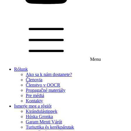
Menu
Rólunk
Ako sa k nám dostanete?
Členovia
Členstvo v OOCR
Propagačné materiály
Pre médiá
Kontakty
Ismerje meg a régiót
Kirándulástippek
Húska Gronka
Garam Menti Várút
Turisztika és kerékpárutak