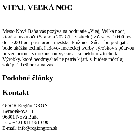
VITAJ, VEĽKÁ NOC
Mesto Nová Baňa vás pozýva na podujatie „Vitaj, Veľká noc“,
ktoré sa uskutoční 5. apríla 2023 (t.j. v stredu) v čase od 10:00 hod.
do 17:00 hod. priestoroch mestskej knižnice. Súčasťou podujatia
bude ukážka techník ľudovo-umeleckej tvorby výrobkov s pútavou
prezentáciou a s možnosťou vyskúšať si niektorú z techník.
Výrobky, ktoré neodmysliteľne patria k jari, si budete môcť aj
zakúpiť. Tešíme sa na vás.
Podobné články
Kontakt
OOCR Región GRON
Bernolákova 11
96801 Nová Baňa
Tel.: +421 911 961 699
E-mail:
info@regiongron.sk