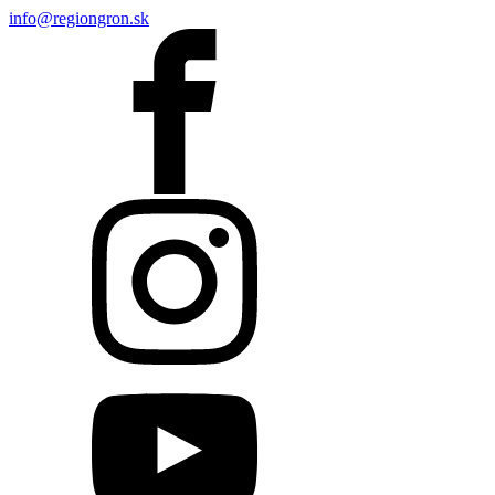
info@regiongron.sk