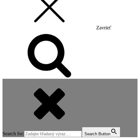
Zavrieť
Search for:
Search Button