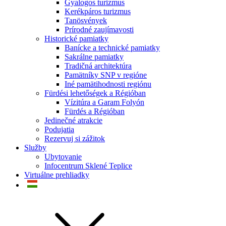
Gyalogos turizmus
Kerékpáros turizmus
Tanösvények
Prírodné zaujímavosti
Historické pamiatky
Banícke a technické pamiatky
Sakrálne pamiatky
Tradičná architektúra
Pamätníky SNP v regióne
Iné pamätihodnosti regiónu
Fürdési lehetőségek a Régióban
Vízitúra a Garam Folyón
Fürdés a Régióban
Jedinečné atrakcie
Podujatia
Rezervuj si zážitok
Služby
Ubytovanie
Infocentrum Sklené Teplice
Virtuálne prehliadky