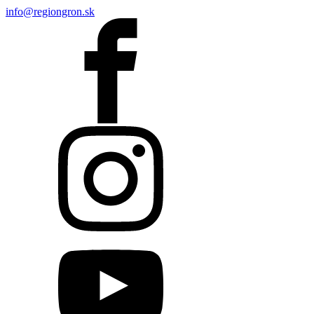
info@regiongron.sk