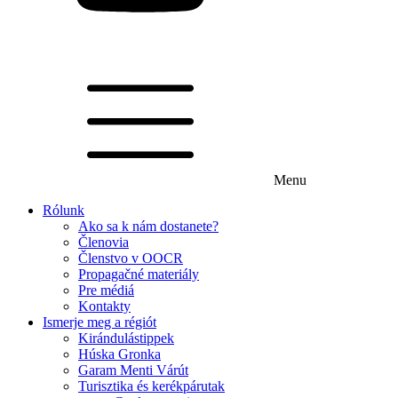
Menu
Rólunk
Ako sa k nám dostanete?
Členovia
Členstvo v OOCR
Propagačné materiály
Pre médiá
Kontakty
Ismerje meg a régiót
Kirándulástippek
Húska Gronka
Garam Menti Várút
Turisztika és kerékpárutak