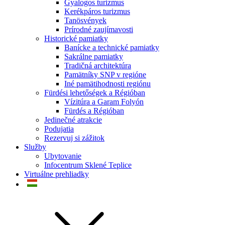
Gyalogos turizmus
Kerékpáros turizmus
Tanösvények
Prírodné zaujímavosti
Historické pamiatky
Banícke a technické pamiatky
Sakrálne pamiatky
Tradičná architektúra
Pamätníky SNP v regióne
Iné pamätihodnosti regiónu
Fürdési lehetőségek a Régióban
Vízitúra a Garam Folyón
Fürdés a Régióban
Jedinečné atrakcie
Podujatia
Rezervuj si zážitok
Služby
Ubytovanie
Infocentrum Sklené Teplice
Virtuálne prehliadky