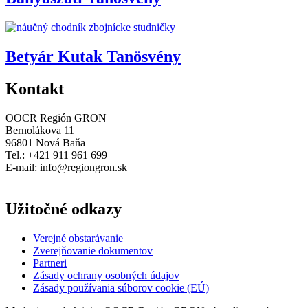
Betyár Kutak Tanösvény
Kontakt
OOCR Región GRON
Bernolákova 11
96801 Nová Baňa
Tel.: +421 911 961 699
E-mail:
info@regiongron.sk
Užitočné odkazy
Verejné obstarávanie
Zverejňovanie dokumentov
Partneri
Zásady ochrany osobných údajov
Zásady používania súborov cookie (EÚ)