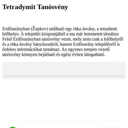
Tetradymit Tanösvény
Erdősurányban (Župkov) található egy ritka ásvány, a tetradimit
lelőhelye. A település központjából a ma már betemetett tárnához
Felső Erdősurányban tanösvény vezet, mely nem csak a lelőhelyről
és a ritka ásvány bányászatáról, hanem Erdősurány településről is
érdekes információkat tartalmaz. Az egyenes terepen vezető
tanösvény könnyen bejárható és egész évben látogatható.