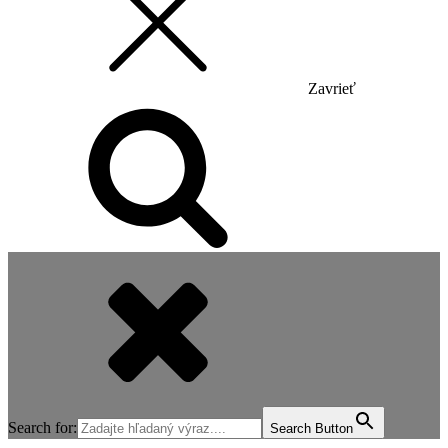
Zavrieť
Search for:
Search Button