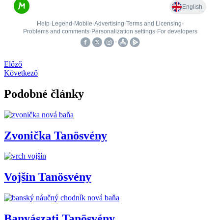
Előző
Következő
Podobné články
Zvonička Tanösvény
Vojšín Tanösvény
Banyászati Tanösvény