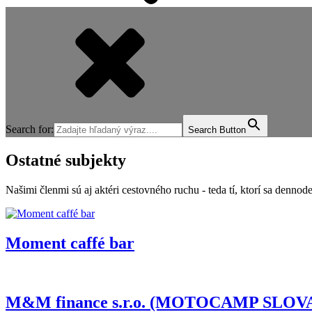
Search for:
Search Button
Ostatné subjekty
Našimi členmi sú aj aktéri cestovného ruchu - teda tí, ktorí sa dennode
Moment caffé bar
M&M finance s.r.o. (MOTOCAMP SLOV