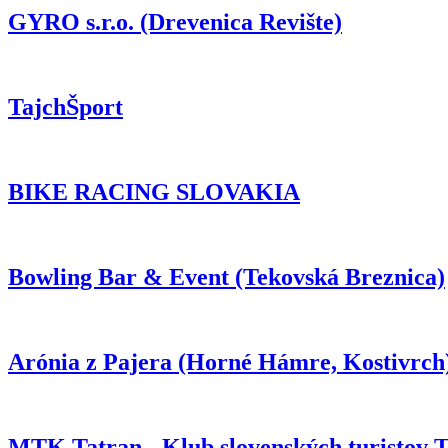
GYRO s.r.o. (Drevenica Revište)
TajchŠport
BIKE RACING SLOVAKIA
Bowling Bar & Event (Tekovská Breznica)
Arónia z Pajera (Horné Hámre, Kostivrch
MTK Tatran - Klub slovenských turistov 