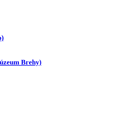
o)
múzeum Brehy)