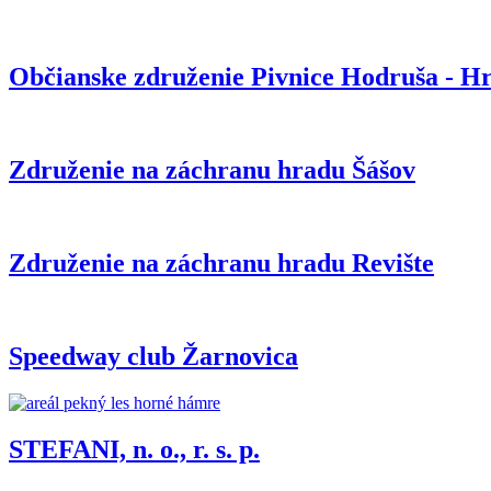
Občianske združenie Pivnice Hodruša - H
Združenie na záchranu hradu Šášov
Združenie na záchranu hradu Revište
Speedway club Žarnovica
STEFANI, n. o., r. s. p.