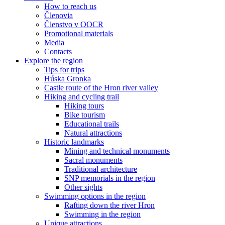
How to reach us
Členovia
Členstvo v OOCR
Promotional materials
Media
Contacts
Explore the region
Tips for trips
Húska Gronka
Castle route of the Hron river valley
Hiking and cycling trail
Hiking tours
Bike tourism
Educational trails
Natural attractions
Historic landmarks
Mining and technical monuments
Sacral monuments
Traditional architecture
SNP memorials in the region
Other sights
Swimming options in the region
Rafting down the river Hron
Swimming in the region
Unique attractions