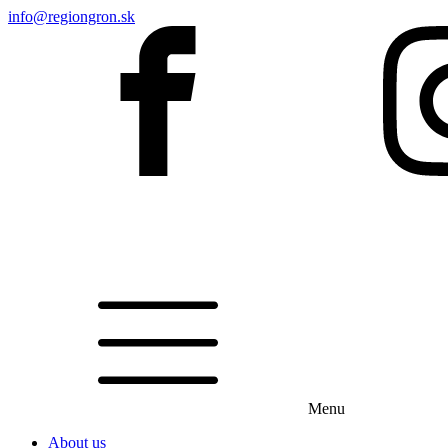
info@regiongron.sk
Menu
About us