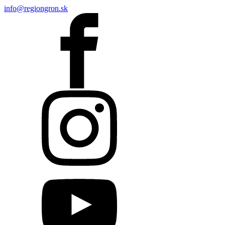
info@regiongron.sk