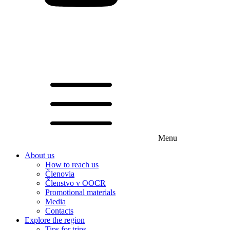
Menu
About us
How to reach us
Členovia
Členstvo v OOCR
Promotional materials
Media
Contacts
Explore the region
Tips for trips