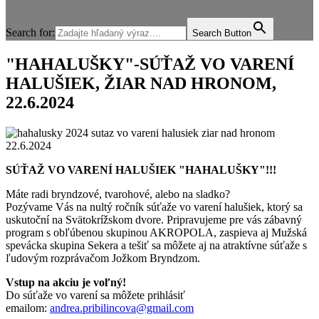
Search for:
Search Button
"HAHALUŠKY"-SÚŤAŽ VO VARENÍ
HALUŠIEK, ŽIAR NAD HRONOM,
22.6.2024
SÚŤAŽ VO VARENÍ HALUŠIEK "HAHALUŠKY"!!!
Máte radi bryndzové, tvarohové, alebo na sladko?
Pozývame Vás na nultý ročník súťaže vo varení halušiek, ktorý sa
uskutoční na Svätokrížskom dvore. Pripravujeme pre vás zábavný
program s obľúbenou skupinou AKROPOLA, zaspieva aj Mužská
spevácka skupina Sekera a tešiť sa môžete aj na atraktívne súťaže s
ľudovým rozprávačom Jožkom Bryndzom.
Vstup na akciu je voľný!
Do súťaže vo varení sa môžete prihlásiť
emailom:
andrea.pribilincova@gmail.com