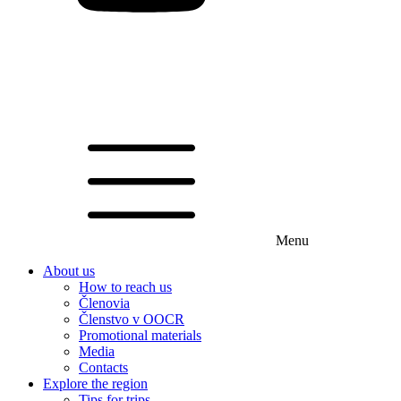
Menu
About us
How to reach us
Členovia
Členstvo v OOCR
Promotional materials
Media
Contacts
Explore the region
Tips for trips