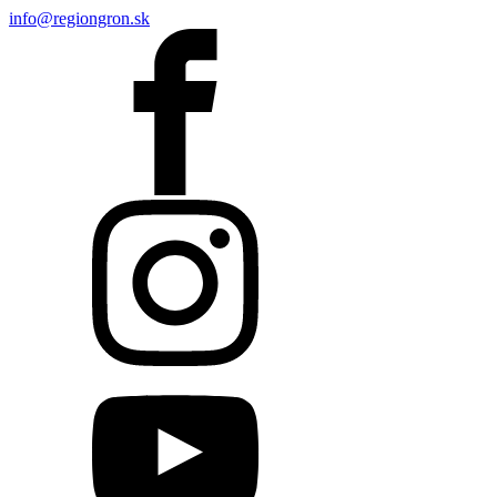
info@regiongron.sk