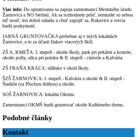
Viac info:
Do upratovania sa zapoja zamestnanci Mestského úradu
Žarnovica a NO Stefani. Ak sa rozhodnete prísť, nemusíte so sebou
nič nosiť, len dobrú náladu a chuť zapojiť sa. Rukavice a vrecia
budú poskytnuté.
JARNÁ GRUNTOVAČKA prebehne aj v iných lokalitách
Žarnovice, a to za účasti žiakov viacerých škôl.
ZŠ A. KMEŤA: I. stupeň - okolie školy, park pri pekárni a kostole,
okolie pošty, ulica pri potoku & II. stupeň - cintorín a Kalvária.
ZŠ FRAŇA KRÁĽA: sídlisko v okolí školy.
ŠZŠ ŽARNOVICA: I. stupeň - Kalvária a okolie & II. stupeň -
Štadión (za Plochou dráhou) a okolie.
SOŠ ŽARNOVICA: lokalita Okruta.
Zamestnanci OKMŠ budú gruntovať okolie Kultúrneho domu.
Podobné články
Kontakt