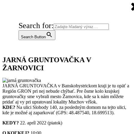
Search for:
Search Button
JARNÁ GRUNTOVAČKA V
ŽARNOVICI
JARNÁ GRUNTOVAČKA v Banskobystrickom kraji je tu opäť a
Región GRON pri nej nebude chýbať. Pre ôsme kolo krajskej
gruntovačky sme vybrali mesto Žarnovica, kde sa k nám môžete
pridať aj vy pri upratovaní lokality Muchov vŕšok.
KDE?
Na ulici Slobody 140, za posledným domom na tejto ulici,
kde je možné aj zaparkovať (GPS: 48.487540, 18.699513).
KEDY?
22. apríl 2022 (piatok)
O KOĽKEJ?
10:00