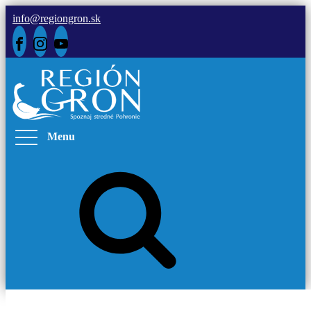
info@regiongron.sk
Menu