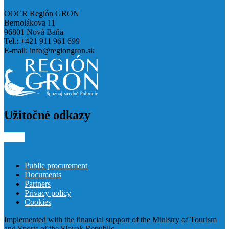
OOCR Región GRON
Bernolákova 11
96801 Nová Baňa
Tel.: +421 911 961 699
E-mail:
info@regiongron.sk
Užitočné odkazy
Public procurement
Documents
Partners
Privacy policy
Cookies
Implemented with the financial support of the Ministry of Tourism
and Sports of the Slovak Republic