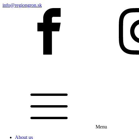
info@regiongron.sk
Menu
About us