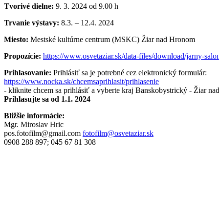
Tvorivé dielne:
9. 3. 2024 od 9.00 h
Trvanie výstavy:
8.3. – 12.4. 2024
Miesto:
Mestské kultúrne centrum (MSKC) Žiar nad Hronom
Propozície:
https://www.osvetaziar.sk/data-files/download/jarny-sal
Prihlasovanie:
Prihlásiť sa je potrebné cez elektronický formulár:
https://www.nocka.sk/chcemsaprihlasit/prihlasenie
- kliknite chcem sa prihlásiť a vyberte kraj Banskobystrický - Žiar 
Prihlasujte sa od 1.1. 2024
Bližšie informácie:
Mgr. Miroslav Hric
pos.fotofilm@gmail.com
fotofilm@osvetaziar.sk
0908 288 897; 045 67 81 308