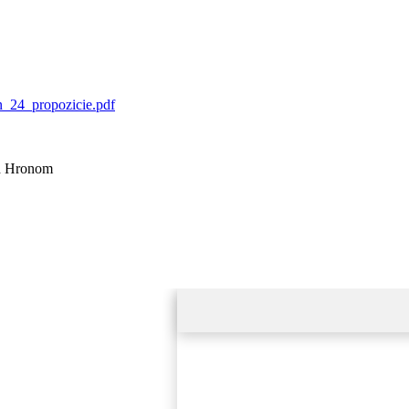
on_24_propozicie.pdf
nad Hronom