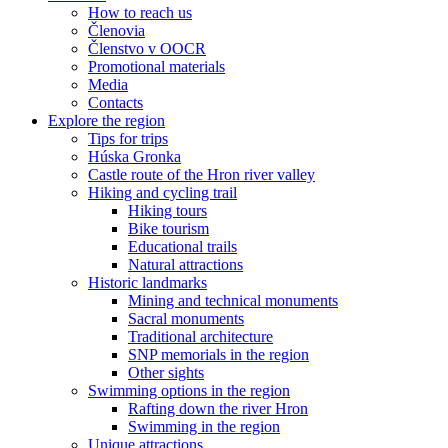
How to reach us
Členovia
Členstvo v OOCR
Promotional materials
Media
Contacts
Explore the region
Tips for trips
Húska Gronka
Castle route of the Hron river valley
Hiking and cycling trail
Hiking tours
Bike tourism
Educational trails
Natural attractions
Historic landmarks
Mining and technical monuments
Sacral monuments
Traditional architecture
SNP memorials in the region
Other sights
Swimming options in the region
Rafting down the river Hron
Swimming in the region
Unique attractions