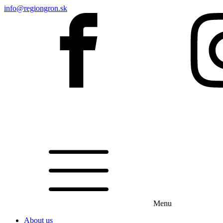
info@regiongron.sk
Menu
About us