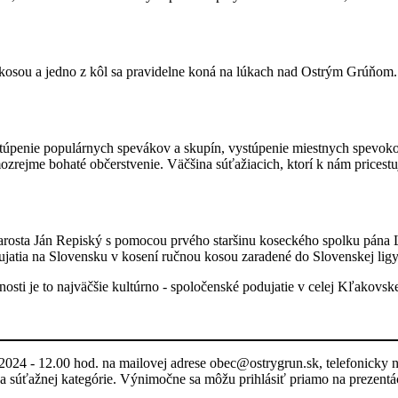
 kosou a jedno z kôl sa pravidelne koná na lúkach nad Ostrým Grúňom.
túpenie populárnych spevákov a skupín, vystúpenie miestnych spevokol
mozrejme bohaté občerstvenie. Väčšina súťažiacich, ktorí k nám pricestuj
starosta Ján Repiský s pomocou prvého staršinu koseckého spolku pána 
dujatia na Slovensku v kosení ručnou kosou zaradené do Slovenskej lig
sti je to najväčšie kultúrno - spoločenské podujatie v celej Kľakovske
a 2024 - 12.00 hod. na mailovej adrese obec@ostrygrun.sk, telefonick
 súťažnej kategórie. Výnimočne sa môžu prihlásiť priamo na prezentác