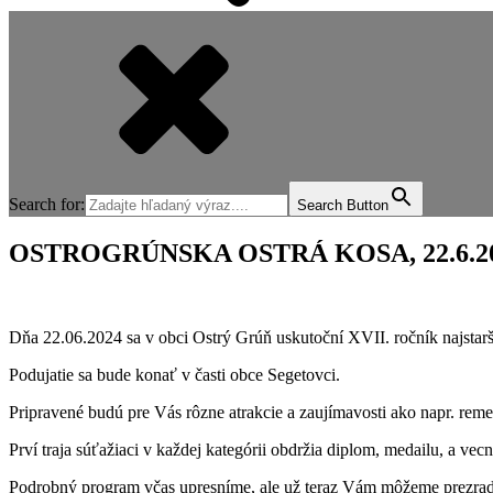
Search for:
Search Button
OSTROGRÚNSKA OSTRÁ KOSA, 22.6.2
Dňa 22.06.2024 sa v obci Ostrý Grúň uskutoční XVII. ročník najstar
Podujatie sa bude konať v časti obce Segetovci.
Pripravené budú pre Vás rôzne atrakcie a zaujímavosti ako napr. reme
Prví traja súťažiaci v každej kategórii obdržia diplom, medailu, a vec
Podrobný program včas upresníme, ale už teraz Vám môžeme prezrad