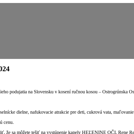
024
šieho podujatia na Slovensku v kosení ručnou kosou – Ostrogrúnska Os
selnícke dielne, nafukovacie atrakcie pre deti, cukrová vata, maľovani
nú cenu.
iť, že sa môžete tešiť na vystúpenie kapely HEĽENINE OČI, Rene Ren