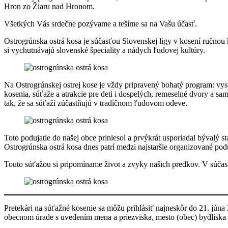
Hron zo Žiaru nad Hronom.
Všetkých Vás srdečne pozývame a tešíme sa na Vašu účasť.
Ostrogrúnska ostrá kosa je súčasťou Slovenskej ligy v kosení ručnou
si vychutnávajú slovenské špeciality a nádych ľudovej kultúry.
Na Ostrogrúnskej ostrej kose je vždy pripravený bohatý program: vys
kosenia, súťaže a atrakcie pre deti i dospelých, remeselné dvory a sa
tak, že sa súťaží zúčastňujú v tradičnom ľudovom odeve.
Toto podujatie do našej obce priniesol a prvýkrát usporiadal bývalý 
Ostrogrúnska ostrá kosa dnes patrí medzi najstaršie organizované po
Touto súťažou si pripomíname život a zvyky našich predkov. V súčasno
Pretekári na súťažné kosenie sa môžu prihlásiť najneskôr do 21. jún
obecnom úrade s uvedením mena a priezviska, mesto (obec) bydliska a