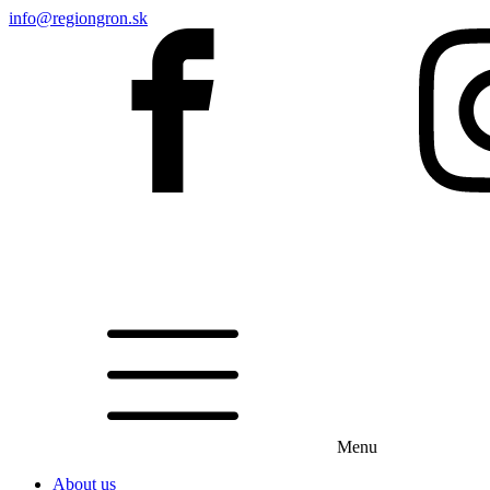
info@regiongron.sk
Menu
About us