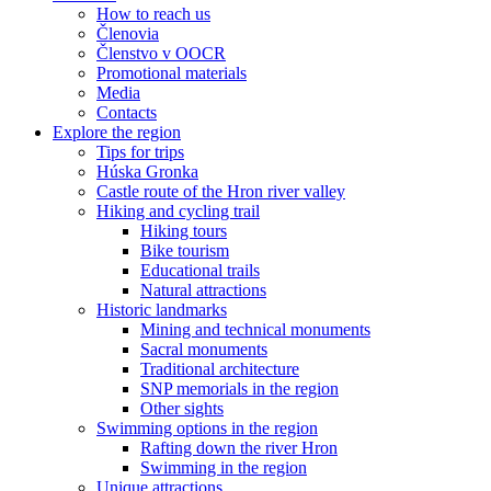
How to reach us
Členovia
Členstvo v OOCR
Promotional materials
Media
Contacts
Explore the region
Tips for trips
Húska Gronka
Castle route of the Hron river valley
Hiking and cycling trail
Hiking tours
Bike tourism
Educational trails
Natural attractions
Historic landmarks
Mining and technical monuments
Sacral monuments
Traditional architecture
SNP memorials in the region
Other sights
Swimming options in the region
Rafting down the river Hron
Swimming in the region
Unique attractions