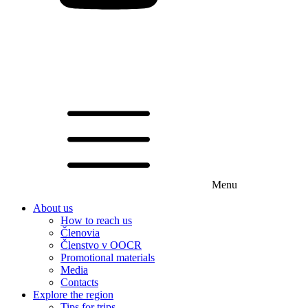
Menu
About us
How to reach us
Členovia
Členstvo v OOCR
Promotional materials
Media
Contacts
Explore the region
Tips for trips