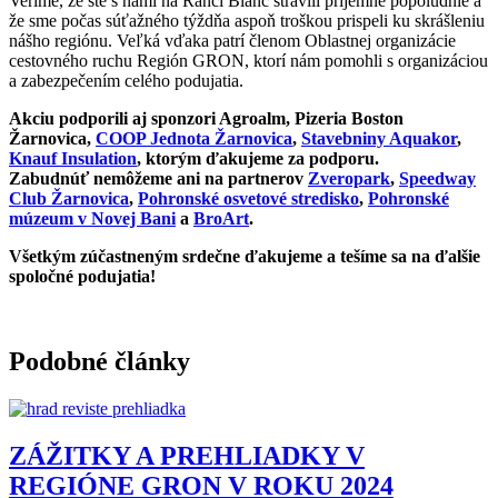
Veríme, že ste s nami na Ranči Blanc strávili príjemné popoludnie a
že sme počas súťažného týždňa aspoň troškou prispeli ku skrášleniu
nášho regiónu. Veľká vďaka patrí členom Oblastnej organizácie
cestovného ruchu Región GRON, ktorí nám pomohli s organizáciou
a zabezpečením celého podujatia.
Akciu podporili aj sponzori Agroalm, Pizeria Boston
Žarnovica,
COOP Jednota Žarnovica
,
Stavebniny Aquakor
,
Knauf Insulation
, ktorým ďakujeme za podporu.
Zabudnúť nemôžeme ani na partnerov
Zveropark
,
Speedway
Club Žarnovica
,
Pohronské osvetové stredisko
,
Pohronské
múzeum v Novej Bani
a
BroArt
.
Všetkým zúčastneným srdečne ďakujeme a tešíme sa na ďalšie
spoločné podujatia!
Podobné články
ZÁŽITKY A PREHLIADKY V
REGIÓNE GRON V ROKU 2024