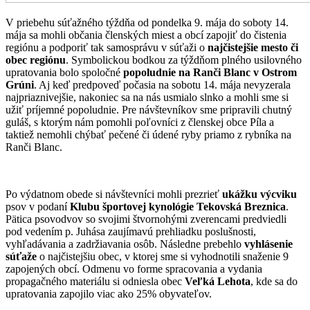
V priebehu súťažného týždňa od pondelka 9. mája do soboty 14.
mája sa mohli občania členských miest a obcí zapojiť do čistenia
regiónu a podporiť tak samosprávu v súťaži o
najčistejšie mesto či
obec regiónu
. Symbolickou bodkou za týždňom plného usilovného
upratovania bolo spoločné
popoludnie na Ranči Blanc v Ostrom
Grúni
. Aj keď predpoveď počasia na sobotu 14. mája nevyzerala
najpriaznivejšie, nakoniec sa na nás usmialo slnko a mohli sme si
užiť príjemné popoludnie. Pre návštevníkov sme pripravili chutný
guláš, s ktorým nám pomohli poľovníci z členskej obce Píla a
taktiež nemohli chýbať pečené či údené ryby priamo z rybníka na
Ranči Blanc.
Po výdatnom obede si návštevníci mohli prezrieť
ukážku výcviku
psov v podaní
Klubu športovej kynológie Tekovská Breznica
.
Pätica psovodvov so svojimi štvornohými zverencami predviedli
pod vedením p. Juhása zaujímavú prehliadku poslušnosti,
vyhľadávania a zadržiavania osôb. Následne prebehlo
vyhlásenie
súťaže
o najčistejšiu obec, v ktorej sme si vyhodnotili snaženie 9
zapojených obcí. Odmenu vo forme spracovania a vydania
propagačného materiálu si odniesla obec
Veľká Lehota
, kde sa do
upratovania zapojilo viac ako 25% obyvateľov.