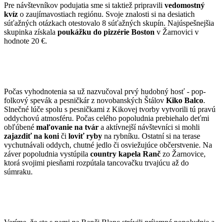
Pre návštevníkov podujatia sme si taktiež pripravili
vedomostný
kvíz
o zaujímavostiach regiónu. Svoje znalosti si na desiatich
súťažných otázkach otestovalo 8 súťažných skupín. Najúspešnejšia
skupinka získala
poukážku do pizzérie Boston
v Žarnovici v
hodnote 20 €.
Počas vyhodnotenia sa už nazvučoval prvý hudobný hosť - pop-
folkový spevák a pesničkár z novobanských Štálov
Kiko Balco
.
Slnečné lúče spolu s pesničkami z Kikovej tvorby vytvorili tú pravú
oddychovú atmosféru. Počas celého popoludnia prebiehalo deťmi
obľúbené
maľovanie na tvár
a aktívnejší návštevníci si mohli
zajazdiť na
koni
či
loviť ryby
na rybníku. Ostatní si na terase
vychutnávali oddych, chutné jedlo či osviežujúce občerstvenie. Na
záver popoludnia vystúpila
country kapela Ranč
zo Žarnovice,
ktorá svojimi piesňami rozpútala tancovačku trvajúcu až do
súmraku.