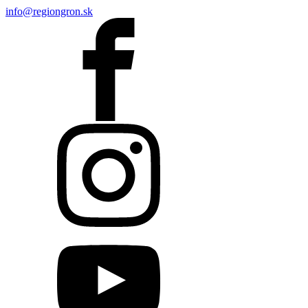
info@regiongron.sk