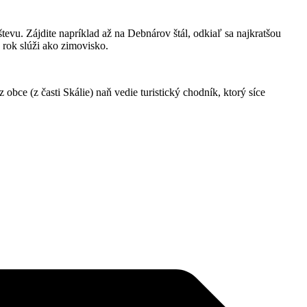
evu. Zájdite napríklad až na Debnárov štál, odkiaľ sa najkratšou
 rok slúži ako zimovisko.
ce (z časti Skálie) naň vedie turistický chodník, ktorý síce