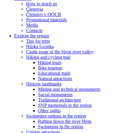
How to reach us
Členovia
Členstvo v OOCR
Promotional materials
Media
Contacts
Explore the region
Tips for trips
Húska Gronka
Castle route of the Hron river valley
Hiking and cycling trail
Hiking tours
Bike tourism
Educational trails
Natural attractions
Historic landmarks
Mining and technical monuments
Sacral monuments
Traditional architecture
SNP memorials in the region
Other sights
Swimming options in the region
Rafting down the river Hron
Swimming in the region
Unique attractions