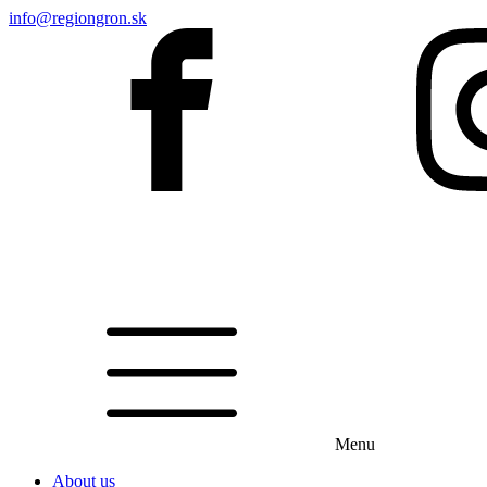
info@regiongron.sk
Menu
About us