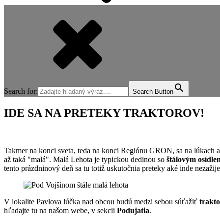
Search for:
Search Button
IDE SA NA PRETEKY TRAKTOROV!
Takmer na konci sveta, teda na konci Regiónu GRON, sa na lúkach a
až taká "malá". Malá Lehota je typickou dedinou so
štálovým osídle
tento prázdninový deň sa tu totiž uskutočnia preteky aké inde nezažije
V lokalite Pavlova lúčka nad obcou budú medzi sebou súťažiť
trakt
hľadajte tu na našom webe, v sekcii
Podujatia
.