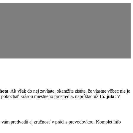
hota
. Ak však do nej zavítate, okamžite zistíte, že vlastne vôbec nie je
i pokochať krásou miestneho prostredia, napríklad už
15. júla
! V
sti vám predvedú aj zručnosť v práci s prevodovkou. Komplet info