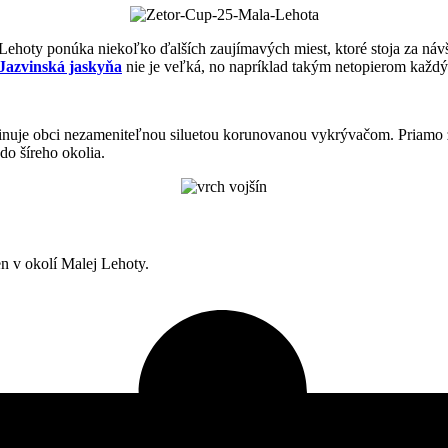
ehoty ponúka niekoľko ďalších zaujímavých miest, ktoré stoja za návšt
Jazvinská jaskyňa
nie je veľká, no napríklad takým netopierom každý
nuje obci nezameniteľnou siluetou korunovanou vykrývačom. Priamo z ob
o šíreho okolia.
len v okolí Malej Lehoty.