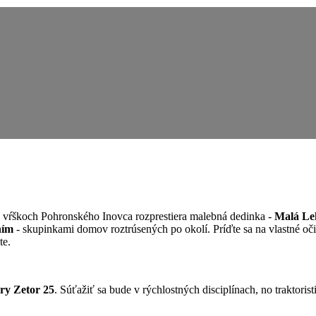
 vŕškoch Pohronského Inovca rozprestiera malebná dedinka -
Malá Le
ním
- skupinkami domov roztrúsených po okolí. Príďte sa na vlastné oč
te.
ory
Zetor 25
. Súťažiť sa bude v rýchlostných disciplínach, no traktori