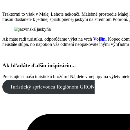
Traktormi to však v Malej Lehote nekončí. Malebné prostredie Malej L
trasou dostanete k jedinej sprístupnenej jaskyni na strednom Pohroní.
Ak máte radi turistiku, odporúčame výlet na vrch
Vojšín
. Kopec domi
neustále stúpa, no napokon vás odmení neopakovateľnými výhľadmi d
Ak hľadáte ďalšiu inšpiráciu...
Prelistujte si našu turistickú brožúru! Nájdete v nej tipy na výlety nie
Turistický sprievodca Regiónom GRON